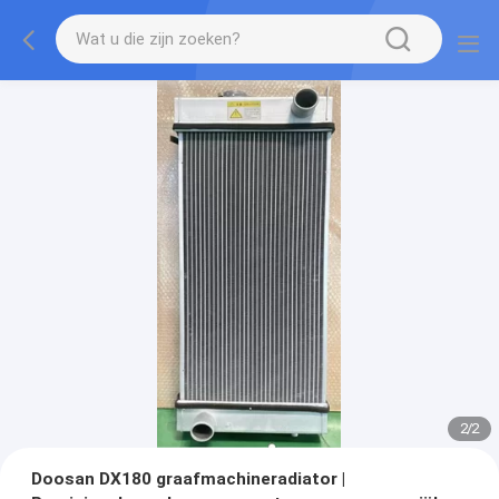
2
/
2
Doosan DX180 graafmachineradiator |