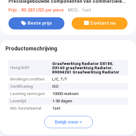
Precisiegebouwde componenten van commerciële
kwaliteit
Prijs：80-283 USD per piece
MOQ：1set
Beste prijs
Contact nu
Productomschrijving
,
Graafwerktuig Radiator DX180
Hoog licht
,
DX140 graafwerktuig Radiator
K9004261 Graafwerktuig Radiator
Betalingscondities
L/C, T/T
Certificering
ISO
Levering vermogen
10000 reeksen
Levertijd
1-30 dagen
Min. bestelaantal
1set
Bekijk meer