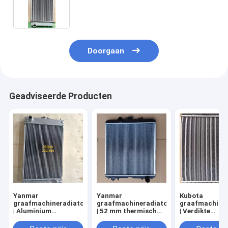
Precisiegebouwde componenten
van commerciële kwaliteit
Doorgaan
Geadviseerde Producten
Yanmar
Yanmar
Kubota
graafmachineradiator
graafmachineradiator
graafmachiner
| Aluminium
| 52 mm thermisch
| Verdikte
koelsysteemmontage
beheersysteem |
warmtewissela
| Aangepaste
Universele pasvorm
Industriële kwa