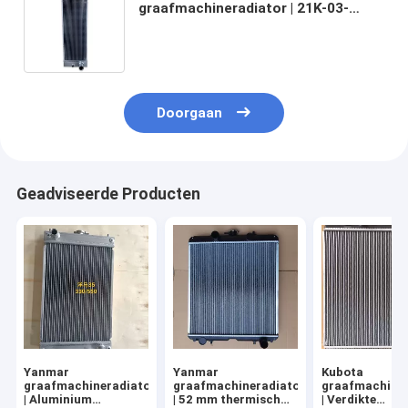
graafmachineradiator | 21K-03-
71114 Nauwkeurig gebouwd
onderdeel
Doorgaan
Geadviseerde Producten
Yanmar
Yanmar
Kubota
graafmachineradiator
graafmachineradiator
graafmachiner
| Aluminium
| 52 mm thermisch
| Verdikte