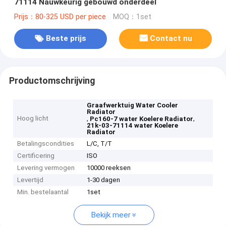
71114 Nauwkeurig gebouwd onderdeel
Prijs：80-325 USD per piece
MOQ：1set
Beste prijs
Contact nu
Productomschrijving
Graafwerktuig Water Cooler
Radiator
Hoog licht
,
,
Pc160-7 water Koelere Radiator
21k-03-71114 water Koelere
Radiator
Betalingscondities
L/C, T/T
Certificering
ISO
Levering vermogen
10000 reeksen
Levertijd
1-30 dagen
Min. bestelaantal
1set
Bekijk meer