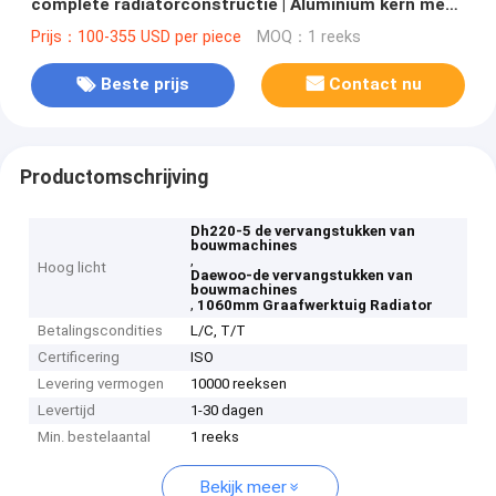
complete radiatorconstructie | Aluminium kern met
meerdere rijen
Prijs：100-355 USD per piece
MOQ：1 reeks
Beste prijs
Contact nu
Productomschrijving
Dh220-5 de vervangstukken van
bouwmachines
,
Hoog licht
Daewoo-de vervangstukken van
bouwmachines
,
1060mm Graafwerktuig Radiator
Betalingscondities
L/C, T/T
Certificering
ISO
Levering vermogen
10000 reeksen
Levertijd
1-30 dagen
Min. bestelaantal
1 reeks
Bekijk meer