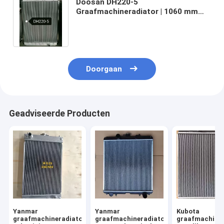
Doosan DH220-5
Graafmachineradiator | 1060 mm
complete radiatorconstructie |
Aluminium kern met meerdere rijen
Doorgaan
Geadviseerde Producten
Yanmar
Yanmar
Kubota
graafmachineradiator
graafmachineradiator
graafmachiner