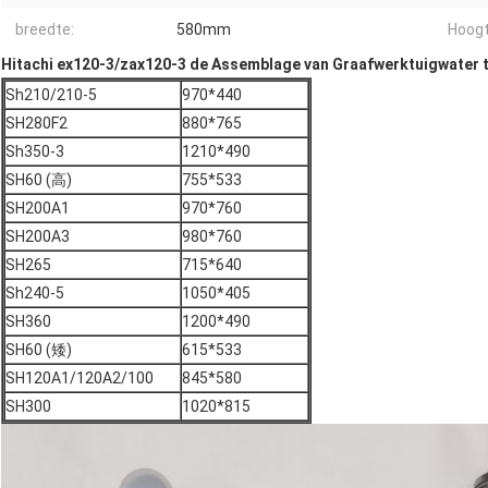
breedte:
580mm
Hoogt
Hitachi ex120-3/zax120-3 de Assemblage van Graafwerktuigwater t
Sh210/210-5
970*440
SH280F2
880*765
Sh350-3
1210*490
SH60 (高)
755*533
SH200A1
970*760
SH200A3
980*760
SH265
715*640
Sh240-5
1050*405
SH360
1200*490
SH60 (矮)
615*533
SH120A1/120A2/100
845*580
SH300
1020*815