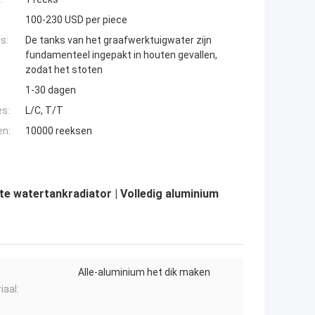
100-230 USD per piece
s:
De tanks van het graafwerktuigwater zijn
fundamenteel ingepakt in houten gevallen,
zodat het stoten
1-30 dagen
es:
L/C, T/T
en:
10000 reeksen
e watertankradiator | Volledig aluminium
Alle-aluminium het dik maken
iaal: