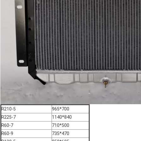
R210-5
965*700
R225-7
1140*840
R60-7
710*500
R60-9
735*470