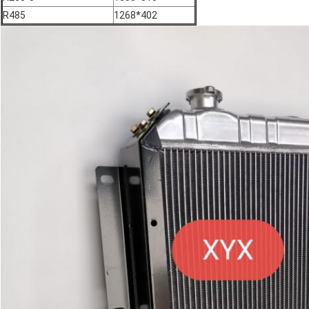
R485
1268*402