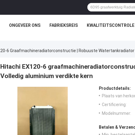
ONGEVEER ONS
FABRIEKSREIS
KWALITEITSCONTROLE
120-6 Graafmachineradiatorconstructie | Robuuste Watertankradiator |
Hitachi EX120-6 graafmachineradiatorconstruct
Volledig aluminium verdikte kern
Productdetails:
Plaats van herko
Certificering:
Modelnummer:
Betalen & Verzen
Min. bestelaantal