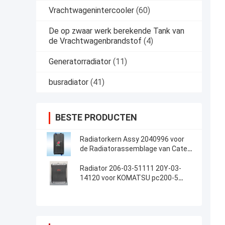
Vrachtwagenintercooler
(60)
De op zwaar werk berekende Tank van
de Vrachtwagenbrandstof
(4)
Generatorradiator
(11)
busradiator
(41)
BESTE PRODUCTEN
Radiatorkern Assy 2040996 voor
de Radiatorassemblage van Cater
CAT E320C 320CAluminum voor
Graafwerktuig
Radiator 206-03-51111 20Y-03-
14120 voor KOMATSU pc200-5
pc220-5