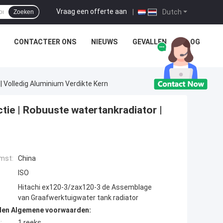
Vraag een offerte aan
|
Dutch
Zoeken
CONTACTEER ONS
NIEUWS
GEVALLEN
BLOG
 Volledig Aluminium Verdikte Kern
ie | Robuuste watertankradiator |
mst:
China
ISO
Hitachi ex120-3/zax120-3 de Assemblage
van Graafwerktuigwater tank radiator
den Algemene voorwaarden:
:
1 reeks