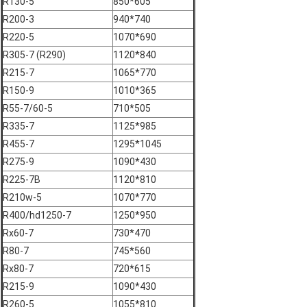
R130-5
850*605
R200-3
940*740
R220-5
1070*690
R305-7 (R290)
1120*840
R215-7
1065*770
R150-9
1010*365
R55-7/60-5
710*505
R335-7
1125*985
R455-7
1295*1045
R275-9
1090*430
R225-7B
1120*810
R210w-5
1070*770
R400/hd1250-7
1250*950
Rx60-7
730*470
R80-7
745*560
Rx80-7
720*615
R215-9
1090*430
R260-5
1055*810